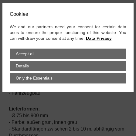
Eigenschaften:
Cookies
- schwer entflammbar
- vibrationsfest
We and our partners need your consent for certain data
- mechanisch sehr belastbar
uses to ensure the proper functioning of this website. You
- sehr flexibel
can withdraw your consent at any time.
Data Privacy
- stauchbar bis 1:6
- hohe Zugfestigkeit
Accept all
- geschützt durch äußeres Klemmprofil
Details
Einsatz:
Only the Essentials
- Absaugung von Dieselrauch
- Wehrtechnik
- Fahrzeugbau
Lieferformen:
- Ø 75 bis 900 mm
- Farbe: außen grün, innen grau
- Standardlängen zwischen 2 bis 10 m, abhängig vom
Durchmesser