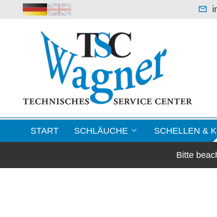
i
START
SCHLÄUCHE
SCHELLEN & 
Bitte bea
Leichte Saugerschläuche
Blechformteile / F
Klimaschläuche & Lüftungsschläuche
Schellen
Warmluftschläuche -70 °C bis +250 °C
Kupplungen