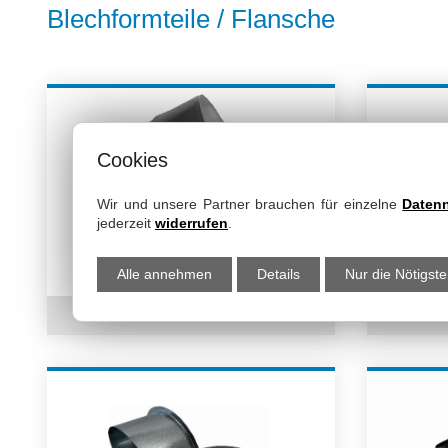
Blechformteile / Flansche
Abriebfeste PU-Schläuche mit Kunststoffs
Abriebfeste PU-Schläuche mit Stahlspira
SpiraFlex
Cookies
Gripflex
Silikon - Druckschläuche
Wir und unsere Partner brauchen für einzelne
Daten
jederzeit
widerrufen
.
Silikon Saugschläuche & Druckschläuch
Verbinder
Alle annehmen
Details
Nur die Nötigst
Flachschläuche
zum Produkt
Pneumatikschläuche
Wasserschläuche