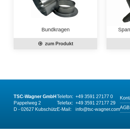
Bundkragen
Span
zum Produkt
TSC-Wagner GmbH
Telefon:
+49 3591 27177 0
Kont
Pappelweg 2
Telefax:
+49 3591 27177 29
AGB
D - 02627 Kubschütz
E-Mail:
info@tsc-wagner.com