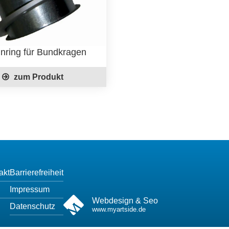
nring für Bundkragen
zum Produkt
akt
Barrierefreiheit
Impressum
Webdesign & Seo
Datenschutz
www.myartside.de