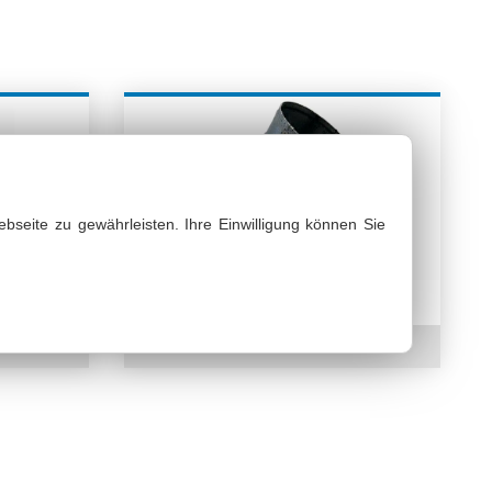
bseite zu gewährleisten. Ihre Einwilligung können Sie
Rohrbogen
bsaugschläuche & Gebläseschläuche
zum Produkt