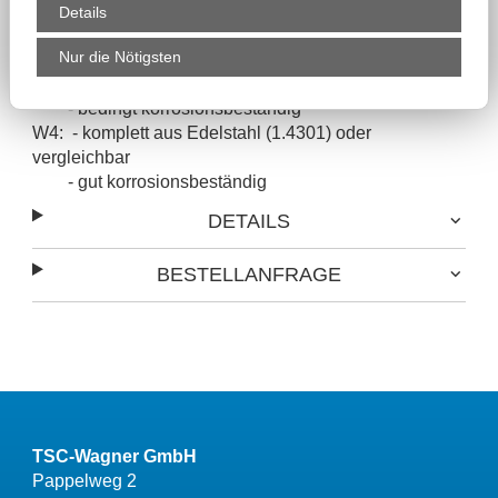
Details
Ausführungen:
Nur die Nötigsten
W1: - beschichteter Stahl
- verzinkt oder ähnlich
- bedingt korrosionsbeständig
W4: - komplett aus Edelstahl (1.4301) oder
vergleichbar
- gut korrosionsbeständig
DETAILS
BESTELLANFRAGE
TSC-Wagner GmbH
Pappelweg 2