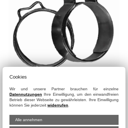
weitere Varianten
Cookies
2-Ohr-Klemme
Wir und unsere Partner brauchen für einzelne
Datennutzungen
Ihre Einwilligung, um den einwandfreien
1-Ohr-Klemme
Betrieb dieser Webseite zu gewährleisten. Ihre Einwilligung
können Sie jederzeit
widerrufen
.
PRODUKT-EIGENSCHAFTEN
Alle annehmen