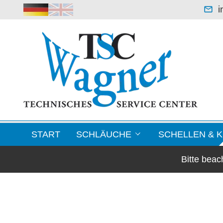
i
START
SCHLÄUCHE
SCHELLEN & 
Bitte bea
Leichte Saugerschläuche
Blechformteile / F
Klimaschläuche & Lüftungsschläuche
Schellen
Warmluftschläuche -70 °C bis +250 °C
Kupplungen