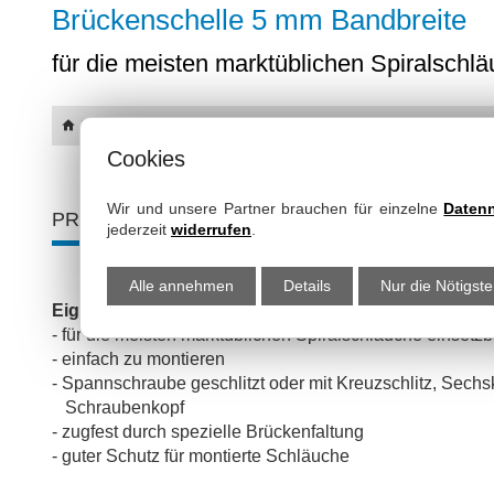
Brückenschelle 5 mm Bandbreite
Abriebfeste PU-Schläuche mit Kunststoffs
für die meisten marktüblichen Spiralschl
Abriebfeste PU-Schläuche mit Stahlspira
Schellen & Kupplungen
Schellen
SpiraFlex
Cookies
Gripflex
Wir und unsere Partner brauchen für einzelne
Daten
PRODUKT-EIGENSCHAFTEN
DETAILS
BESTEL
Silikon - Druckschläuche
jederzeit
widerrufen
.
Silikon Saugschläuche & Druckschläuch
Alle annehmen
Details
Nur die Nötigst
Eigenschaften:
Flachschläuche
- für die meisten marktüblichen Spiralschläuche einsetzb
- einfach zu montieren
Pneumatikschläuche
- Spannschraube geschlitzt oder mit Kreuzschlitz, Sechs
Schraubenkopf
Wasserschläuche
- zugfest durch spezielle Brückenfaltung
- guter Schutz für montierte Schläuche