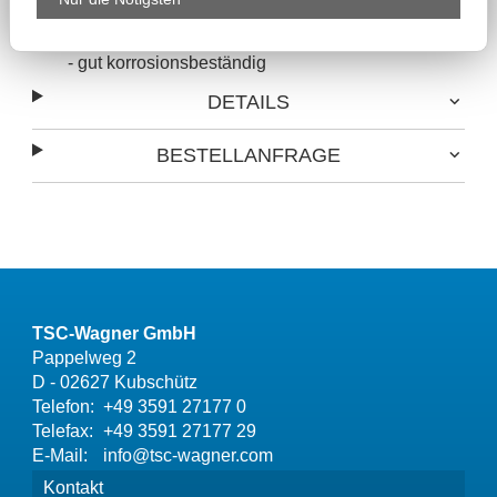
W4: - komplett aus Edelstahl (1.4301) oder
vergleichbar
- gut korrosionsbeständig
DETAILS
BESTELLANFRAGE
TSC-Wagner GmbH
Pappelweg 2
D - 02627 Kubschütz
Telefon:
+49 3591 27177 0
Telefax:
+49 3591 27177 29
E-Mail:
info@tsc-wagner.com
Kontakt