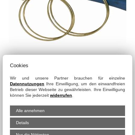
PRODUKT-EIGENSCHAFTEN
Cookies
Wir und unsere Partner brauchen für einzelne
Eigenschaften:
Datennutzungen
Ihre Einwilligung, um den einwandfreien
Betrieb dieser Webseite zu gewährleisten. Ihre Einwilligung
- preiswerte Schelle
können Sie jederzeit
widerrufen
.
- hohe Zugkraft
Alle annehmen
Ausführungen:
W1: - beschichteter Stahl
Details
- verzinkt oder ähnlich
- bedingt korrosionsbeständig
Nur die Nötigsten