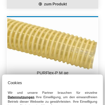
zum Produkt
PURFlex-P M ae
mikroben- & hydrolysefest, Wandstärke 1,2-2,0 mm
Cookies
weitere Varianten
Wir und unsere Partner brauchen für einzelne
PURFlex-P M food aL
Datennutzungen
Ihre Einwilligung, um den einwandfreien
Betrieb dieser Webseite zu gewährleisten. Ihre Einwilligung
PURFlex-P M food