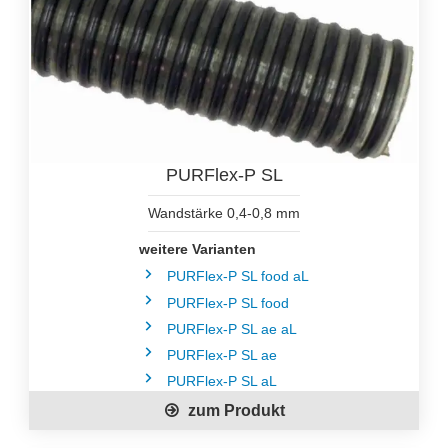
PURFlex-P SL
Wandstärke 0,4-0,8 mm
weitere Varianten
PURFlex-P SL food aL
PURFlex-P SL food
PURFlex-P SL ae aL
PURFlex-P SL ae
PURFlex-P SL aL
zum Produkt