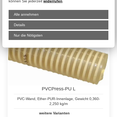
können Sie jederzeit
widerrufen
.
PURFlex-P M ae aL
zum Produkt
Alle annehmen
Details
Nur die Nötigsten
PVCPress-PU L
PVC-Wand, Ether-PUR-Innenlage, Gewicht 0,360-
2,250 kg/m
weitere Varianten