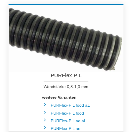
PURFlex-P L
Wandstärke 0,8-1,0 mm
weitere Varianten
PURFlex-P L food aL
PURFlex-P L food
PURFlex-P L ae aL
PURFlex-P L ae