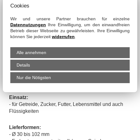
Material:
Cookies
- PVC-Wand mit Ether-Polyurethan-Innenlage
- Hart-PVC-Spirale mit Antistatik-Litze
Wir und unsere Partner brauchen für einzelne
Datennutzungen
Ihre Einwilligung, um den einwandfreien
Betrieb dieser Webseite zu gewährleisten. Ihre Einwilligung
Eigenschaften:
können Sie jederzeit
widerrufen
.
- Innenseele lebensmittelecht, gem. EU-Verord.
10/2011
Alle annehmen
- elektrisch ableitfähig bei beidseitiger Erdung
- sehr hohe Abriebfestigkeit
Details
- gute Laugen- und Säurefestigkeit
- innen absolut glatt
Nur die Nötigsten
- leicht und hochflexibel
Einsatz:
- für Getreide, Zucker, Futter, Lebensmittel und auch
Flüssigkeiten
Lieferformen:
- Ø 30 bis 102 mm