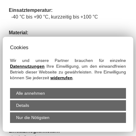
Einsatztemperatur:
-40 °C bis +90 °C, kurzzeitig bis +100 °C
Material:
- Ether-Polyurethan-Wand
- Federdraht-Spirale
Cookies
Wir und unsere Partner brauchen für einzelne
Eigenschaften:
Datennutzungen
Ihre Einwilligung, um den einwandfreien
- sehr hohe Abriebfestigkeit
Betrieb dieser Webseite zu gewährleisten. Ihre Einwilligung
- frei von Halogenen
können Sie jederzeit
widerrufen
.
- elektrostatisch ableitfähig bei beiseitiger Erdung der
Spirale gemäß
Alle annehmen
BGI 739
- leicht
Details
- stauchbar
- hochflexibel
Nur die Nötigsten
Einsatzmöglichkeiten: