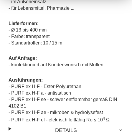
- im Außeneinsatz
- für Lebensmittel, Pharmazie ...
Lieferformen:
- Ø 13 bis 400 mm
- Farbe: transparent
- Standartrollen: 10 / 15 m
Auf Anfrage:
- konfektioniert auf Kundenwunsch mit Muffen ...
Ausführungen:
- PURFlex H-F - Ester-Polyurethan
-
PURFlex H-F a - antistatisch
- PURFlex H-F se - schwer entflammbar gemäß DIN
4102 B1
- PURFlex H-F ae - mikroben & hydrolysefest
4
- PURFlex H-F el - elekrisch leitfähig Ro ≤ 10
Ω
DETAILS