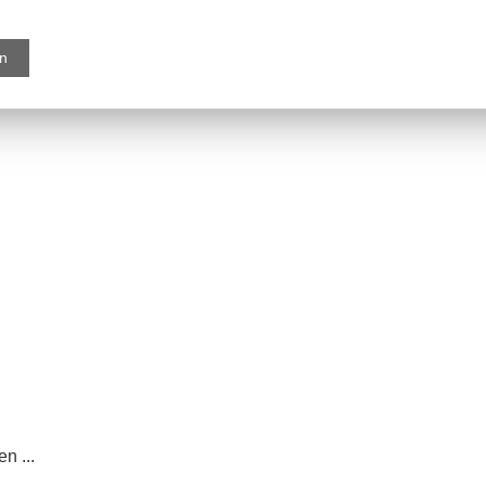
en
 Spirale gemäß
n ...