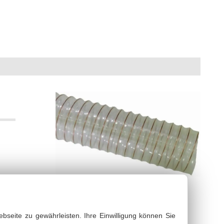
bsaugschläuche & Gebläseschläuche
PDF Datenblatt
weitere Varianten
bseite zu gewährleisten. Ihre Einwilligung können Sie