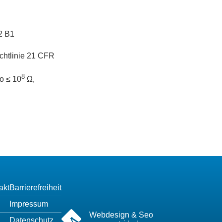
2 B1
chtlinie 21 CFR
8
o ≤ 10
Ω,
akt
Barrierefreiheit
Impressum
Webdesign & Seo
Datenschutz