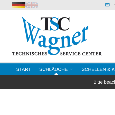
i
START
SCHLÄUCHE
SCHELLEN & 
Bitte bea
Leichte Saugerschläuche
Blechformteile / F
Klimaschläuche & Lüftungsschläuche
Schellen
Warmluftschläuche -70 °C bis +250 °C
Kupplungen