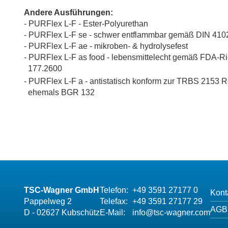
Andere Ausführungen:
- PURFlex L-F - Ester-Polyurethan
- PURFlex L-F se - schwer entflammbar gemäß DIN 410
- PURFlex L-F ae - mikroben- & hydrolysefest
- PURFlex L-F as food -
lebensmittelecht gemäß FDA-Ri
177.2600
- PURFlex L-F a - antistatisch konform zur TRBS 2153 R
ehemals BGR 132
TSC-Wagner GmbH
Telefon:
+49 3591 27177 0
Kont
Pappelweg 2
Telefax:
+49 3591 27177 29
AGB
D - 02627 Kubschütz
E-Mail:
info@tsc-wagner.com