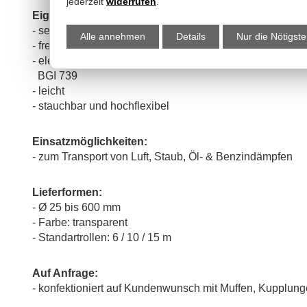
jederzeit
widerrufen
.
Eigenschaften:
- sehr hohe Abriebfestigkeit
Alle annehmen
Details
Nur die Nötigst
- frei von Halogenen
- elektrostatisch ableitfähig bei beidseitiger Erdung der
BGI 739
- leicht
- stauchbar und hochflexibel
Einsatzmöglichkeiten:
- zum Transport von Luft, Staub, Öl- & Benzindämpfen
Lieferformen:
- Ø 25 bis 600 mm
- Farbe: transparent
- Standartrollen: 6 / 10 / 15 m
Auf Anfrage:
- konfektioniert auf Kundenwunsch mit Muffen, Kupplunge