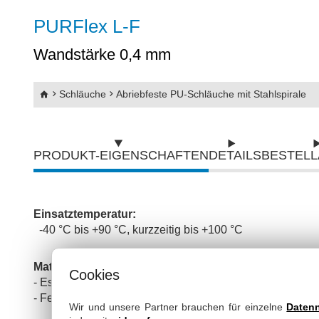
Abriebfeste PU-Schläuche mit Kunststoffs
PURFlex L-F
Abriebfeste PU-Schläuche mit Stahlspira
Wandstärke 0,4 mm
SpiraFlex
Schläuche
Abriebfeste PU-Schläuche mit Stahlspirale
Gripflex
Silikon - Druckschläuche
PRODUKT-EIGENSCHAFTEN
DETAILS
BESTEL
Silikon Saugschläuche & Druckschläuch
Flachschläuche
Einsatztemperatur:
-40 °C bis +90 °C, kurzzeitig bis +100 °C
Pneumatikschläuche
Material:
Cookies
Wasserschläuche
- Ester-Polyurethan-Wand
- Federdraht-Spirale
Wir und unsere Partner brauchen für einzelne
Daten