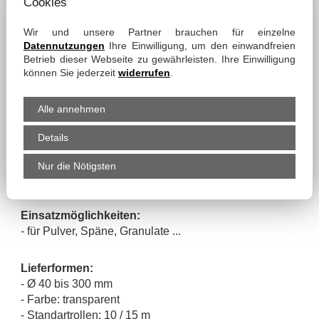
- Federdraht-Spirale
Cookies
Wir und unsere Partner brauchen für einzelne
Eigenschaften:
Datennutzungen
Ihre Einwilligung, um den einwandfreien
- schwer entflammbar gemäß DIN 4102 B1
Betrieb dieser Webseite zu gewährleisten. Ihre Einwilligung
- sehr hohe Abriebfestigkeit
können Sie jederzeit
widerrufen
.
- frei von Halogenen
- elektrostatisch ableitfähig bei beiseitiger Erdung der
Alle annehmen
Spirale
gemäß BGI 739
Details
- leicht
- stauchbar
Nur die Nötigsten
- hochflexibel
Einsatzmöglichkeiten:
- für Pulver, Späne, Granulate ...
Lieferformen:
- Ø 40 bis 300 mm
- Farbe: transparent
- Standartrollen: 10 / 15 m