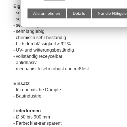
Eigenschaften:
- sehr leicht
Alle annehmen
Details
Nur die Nötigst
- schwer entflammbar gemäß DIN 4102 B1
- selbstreinigend
- sehr langlebig
- chemisch sehr beständig
- Lichtdurchlässigkeit > 92 %
- UV- und witterungsbeständig
- vollständig receycelbar
- antidhäsiv
- mechanisch sehr robust und reißfest
Einsatz:
- für chemische Dämpfe
- Bauindustrie
Lieferformen:
- Ø 50 bis 900 mm
- Farbe: klar-transparent