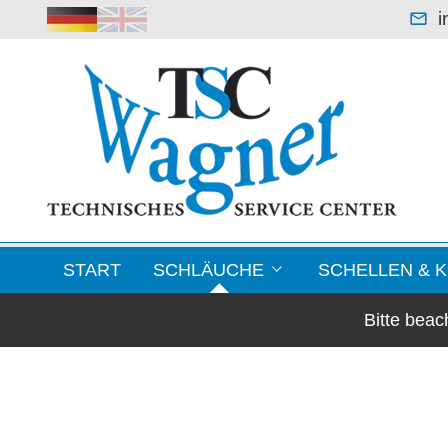
i
START
SCHLÄUCHE
SCHELLEN & 
Bitte bea
Leichte Saugerschläuche
Blechformteile / F
Klimaschläuche & Lüftungsschläuche
Schellen
Warmluftschläuche -70 °C bis +250 °C
Kupplungen