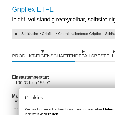
Abriebfeste PU-Schläuche mit Kunststoffs
Gripflex ETFE
Abriebfeste PU-Schläuche mit Stahlspira
leicht, vollständig receycelbar, selbstrein
SpiraFlex
Schläuche
Gripflex
Chemiekalienfeste Gripflex - Schl
Gripflex
Silikon - Druckschläuche
PRODUKT-EIGENSCHAFTEN
DETAILS
BESTEL
Silikon Saugschläuche & Druckschläuch
Flachschläuche
Einsatztemperatur:
-190 °C bis +155 °C
Pneumatikschläuche
Material:
Cookies
Wasserschläuche
- ETFE-Folie
- außenliegendes verz. Klemmprofil
Wir und unsere Partner brauchen für einzelne
Daten
jederzeit
widerrufen
.