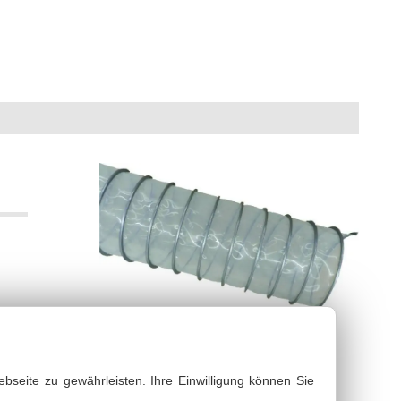
bsaugschläuche & Gebläseschläuche
PDF Datenblatt
bseite zu gewährleisten. Ihre Einwilligung können Sie