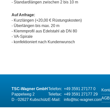
- Standardlängen zwischen 2 bis 10 m
Auf Anfrage:
- Kurzlängen (+20,00 € Rüstungskosten)
- Überlängen bis max. 20 m
- Klemmprofil aus Edelstahl ab DN 80
- VA-Spirale
- konfektioniert nach Kundenwunsch
TSC-Wagner GmbH
Telefon:
+49 3591 27177 0
Kont
Pappelweg 2
Telefax:
+49 3591 27177 29
AGB
D - 02627 Kubschütz
E-Mail:
info@tsc-wagner.com