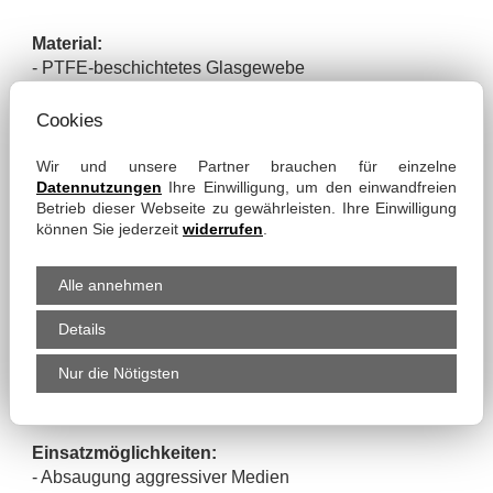
Material:
- PTFE-beschichtetes Glasgewebe
- außenliegendes verzinktes Klemmprofil
Cookies
Eigenschaften:
Wir und unsere Partner brauchen für einzelne
6
- elektrisch leitfähig - Ro ≤ 10
Ω
Datennutzungen
Ihre Einwilligung, um den einwandfreien
- sehr gute Chemikalienfestigkeit
Betrieb dieser Webseite zu gewährleisten. Ihre Einwilligung
- gute Reißfestigkeit
können Sie jederzeit
widerrufen
.
- sehr gute Alterungsbeständigkeit
- sehr gute UV- & Ozonfestigkeit
Alle annehmen
- bedingt flexibel
- stauchbar bis 1:6
Details
- wetterfest
- hohe Zugfestigkeit
Nur die Nötigsten
- geschützt durch äußeres Klemmprofil
Einsatzmöglichkeiten:
- Absaugung aggressiver Medien