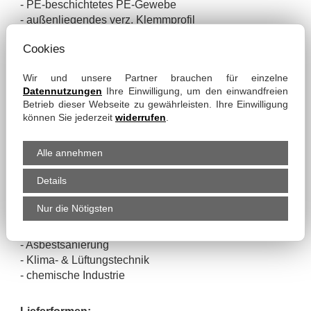
- PE-beschichtetes PE-Gewebe
- außenliegendes verz. Klemmprofil
Cookies
Eigenschaften:
- umweltfreundliches Material
Wir und unsere Partner brauchen für einzelne
- gute Chemikalienfestigkeit
Datennutzungen
Ihre Einwilligung, um den einwandfreien
- weichmacherfrei
Betrieb dieser Webseite zu gewährleisten. Ihre Einwilligung
- halogenfrei
können Sie jederzeit
widerrufen
.
- vakuumfest
- sehr robust
Alle annehmen
- leicht
- flexibel
Details
- stauchbar bis 1:8
Nur die Nötigsten
Einsatz:
- Asbestsanierung
- Klima- & Lüftungstechnik
- chemische Industrie