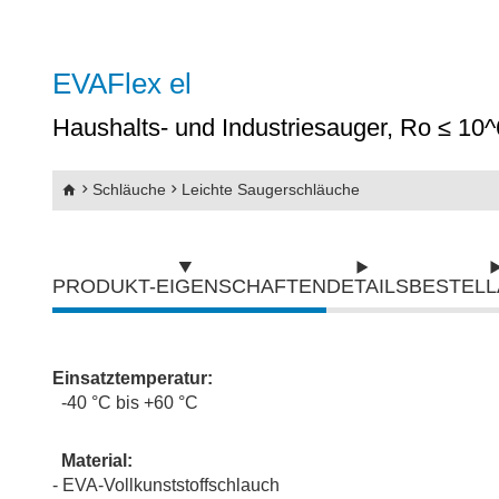
Abriebfeste PU-Schläuche mit Kunststoffs
Abriebfeste PU-Schläuche mit Stahlspira
EVAFlex el
Haushalts- und Industriesauger, Ro ≤ 10
SpiraFlex
Gripflex
Schläuche
Leichte Saugerschläuche
Silikon - Druckschläuche
Silikon Saugschläuche & Druckschläuch
PRODUKT-EIGENSCHAFTEN
DETAILS
BESTEL
Flachschläuche
Einsatztemperatur:
Pneumatikschläuche
-40 °C bis +60 °C
Wasserschläuche
Material:
- EVA-Vollkunststoffschlauch