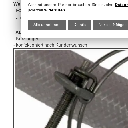
Weitere Ausführungen:
Wir und unsere Partner brauchen für einzelne
Daten
jederzeit
widerrufen
.
- Farbe: grau
11
8
- antistatisch: Ro ≤ 10
Ω / Ro ≤ 10
Ω
Alle annehmen
Details
Nur die Nötigst
Auf Anfrage:
- Kurzlängen
- konfektioniert nach Kundenwunsch