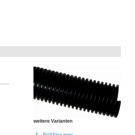
bsaugschläuche & Gebläseschläuche
weitere Varianten
EVAFlex grey