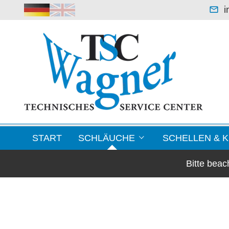
i
START
SCHLÄUCHE
SCHELLEN & 
Bitte bea
Leichte Saugerschläuche
Blechformteile / F
Klimaschläuche & Lüftungsschläuche
Schellen
Warmluftschläuche -70 °C bis +250 °C
Kupplungen