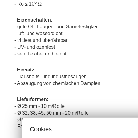
6
- Ro ≤ 10
Ω
Eigenschaften:
- gute Öl-, Laugen- und Säurefestigkeit
- luft- und wasserdicht
- trittfest und überfahrbar
- UV- und ozonfest
- sehr flexibel und leicht
Einsatz:
- Haushalts- und Industriesauger
- Absaugung von chemischen Dämpfen
Lieferformen:
- Ø 25 mm - 10 m/Rolle
- Ø 32, 38, 45, 50 mm - 20 m/Rolle
- Ø 63 mm - 15 m/Rolle
- Farbe: schwarz
Cookies