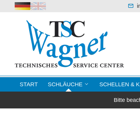
i
START
SCHLÄUCHE
SCHELLEN & 
Bitte bea
Leichte Saugerschläuche
Blechformteile / F
Klimaschläuche & Lüftungsschläuche
Schellen
Warmluftschläuche -70 °C bis +250 °C
Kupplungen