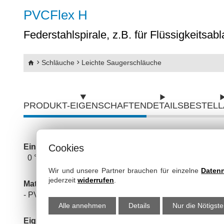
Abriebfeste PU-Schläuche mit Kunststoffs
PVCFlex H
Federstahlspirale, z.B. für Flüssigkeitsabla
Abriebfeste PU-Schläuche mit Stahlspira
SpiraFlex
Schläuche
Leichte Saugerschläuche
Gripflex
Silikon - Druckschläuche
PRODUKT-EIGENSCHAFTEN
DETAILS
BESTEL
Silikon Saugschläuche & Druckschläuch
Einsatztemperatur:
Cookies
Flachschläuche
0 °C bis +70 °C
Pneumatikschläuche
Wir und unsere Partner brauchen für einzelne
Daten
jederzeit
widerrufen
.
Material:
Wasserschläuche
- PVC-Wand mit Federstahlspirale
Alle annehmen
Details
Nur die Nötigst
Eigenschaften: