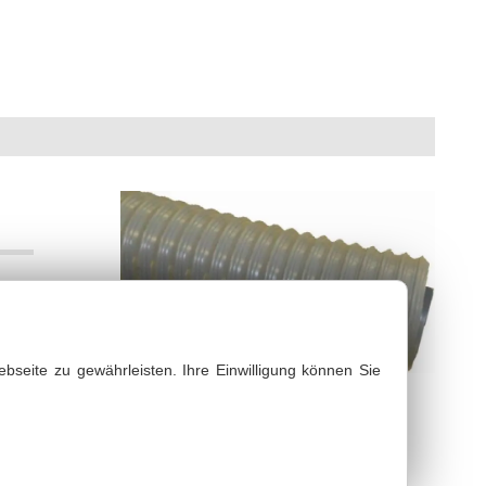
bsaugschläuche & Gebläseschläuche
bseite zu gewährleisten. Ihre Einwilligung können Sie
weitere Varianten
PVCFlex L
PVCFlex SL