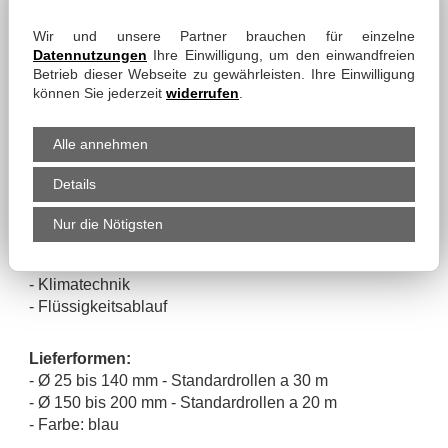
Material:
Wir und unsere Partner brauchen für einzelne
- PVC-Wand mit Hart-PVC-Spirale
Datennutzungen
Ihre Einwilligung, um den einwandfreien
Betrieb dieser Webseite zu gewährleisten. Ihre Einwilligung
können Sie jederzeit
widerrufen
.
Eigenschaften:
- glatter Strömungskanal
- flexibel und leicht
Alle annehmen
Details
Einsatz:
Nur die Nötigsten
- Luft-, Dampf- & Staubabsaugung
- Klimatechnik
- Flüssigkeitsablauf
Lieferformen:
- Ø 25 bis 140 mm - Standardrollen a 30 m
- Ø 150 bis 200 mm - Standardrollen a 20 m
- Farbe: blau