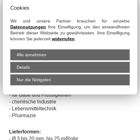
Cookies
Eigenschaften:
- lebensmittelecht gemäß FDA und EU-Richtlinien
Wir und unsere Partner brauchen für einzelne
- schwer entflammbar
Datennutzungen
Ihre Einwilligung, um den einwandfreien
- konform zu UL 94 HB
Betrieb dieser Webseite zu gewährleisten. Ihre Einwilligung
- innen und außen glatt
können Sie jederzeit
widerrufen
.
- sehr gute mechanische Eigenschaften wie
Reißfestigkeit...
Alle annehmen
- biokompatibel
- frei von Halogenen
Details
- sehr gute Gasdichtheit
Nur die Nötigsten
Einsatzmöglichkeiten:
- für Gase und Flüssigkeiten
- chemische Industrie
- Lebensmitteltechnik
- Pharmazie
Lieferformen:
- Ø 3 bis 20 mm, bis 25 m/Rolle