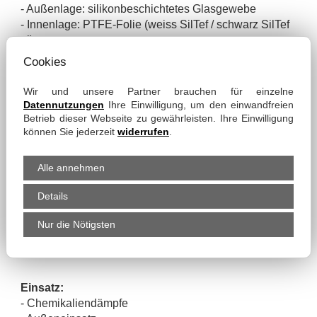
- Außenlage: silikonbeschichtetes Glasgewebe
- Innenlage: PTFE-Folie (weiss SilTef / schwarz SilTef
el)
- PTFE Garn
Cookies
- Aramid-Spiralband
- Edelstahl-Federspirale
Wir und unsere Partner brauchen für einzelne
Datennutzungen
Ihre Einwilligung, um den einwandfreien
Betrieb dieser Webseite zu gewährleisten. Ihre Einwilligung
Eigenschaften:
können Sie jederzeit
widerrufen
.
- gute chemische Beständigkeit
- PTFE-Folie antiadhäsiv
Alle annehmen
- bedingt vibrationsfest
- robuster als SpiraFlex PTFE
Details
- beidseitig spiralfreie Muffen
- SpiraFlex SilTef: PTFE-Folie weiss, lebensmittelecht
Nur die Nötigsten
- SpiraFlex SilTef el: schwarz, elektrisch leitfähige
6
Folie Ro ≤ 10
Ω
Einsatz:
- Chemikaliendämpfe