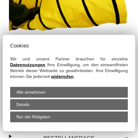
Cookies
PRODUKT-EIGENSCHAFTEN
Wir und unsere Partner brauchen für einzelne
Datennutzungen
Ihre Einwilligung, um den einwandfreien
Betrieb dieser Webseite zu gewährleisten. Ihre Einwilligung
können Sie jederzeit
widerrufen
.
Einsatztemperatur:
- bis +150 °C mit Nylon-Spirale
Alle annehmen
Abbildung ähnlich
- bis +250 °C mit PTFE-Spirale
Details
Nur die Nötigsten
Lieferzeit:
circa 2 - 3 Wochen
BESTELLANFRAGE