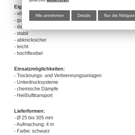
Eigenschaften:
- vibrationsfest
Alle annehmen
Details
Nur die Nötigst
- gute Chemikalienbeständigkeit
- dauerflexibel
- stabil
- abknicksicher
- leicht
- hochflexibel
Einsatzmöglichkeiten:
- Trocknungs- und Verbrennungsanlagen
- Unterdrucksysteme
- chemische Dämpfe
- Heißlufttransport
Lieferformen:
- Ø 25 bis 305 mm
- Aufmachung: 4 m
- Farbe: schwarz