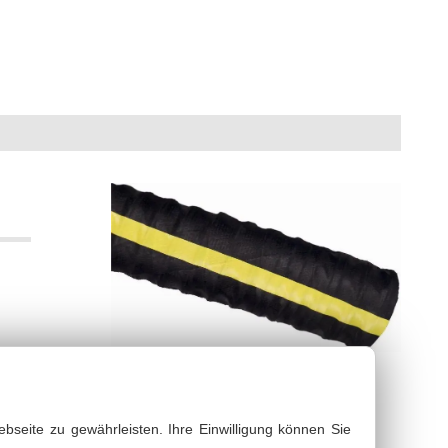
bsaugschläuche & Gebläseschläuche
PDF Datenblatt
bseite zu gewährleisten. Ihre Einwilligung können Sie