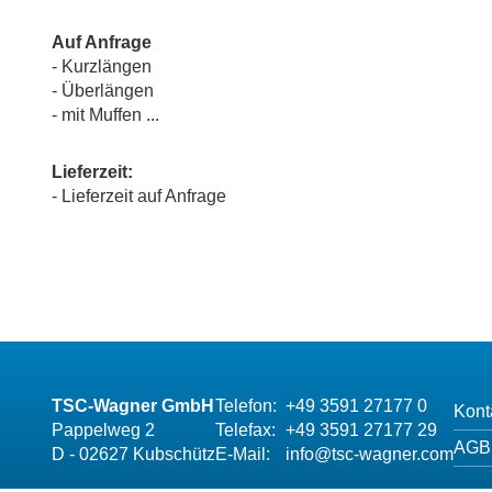
Auf Anfrage
- Kurzlängen
- Überlängen
- mit Muffen ...
Lieferzeit:
- Lieferzeit auf Anfrage
TSC-Wagner GmbH
Telefon:
+49 3591 27177 0
Kont
Pappelweg 2
Telefax:
+49 3591 27177 29
AGB
D - 02627 Kubschütz
E-Mail:
info@tsc-wagner.com