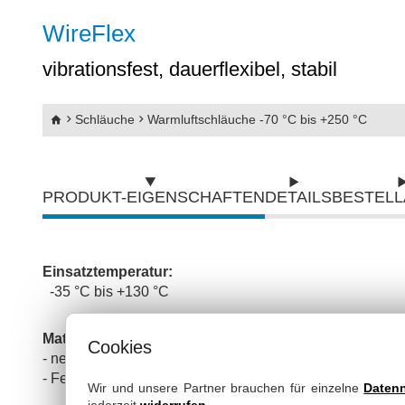
Abriebfeste PU-Schläuche mit Kunststoffs
WireFlex
Abriebfeste PU-Schläuche mit Stahlspira
vibrationsfest, dauerflexibel, stabil
SpiraFlex
Schläuche
Warmluftschläuche -70 °C bis +250 °C
Gripflex
Silikon - Druckschläuche
PRODUKT-EIGENSCHAFTEN
DETAILS
BESTEL
Silikon Saugschläuche & Druckschläuch
Flachschläuche
Einsatztemperatur:
-35 °C bis +130 °C
Pneumatikschläuche
Material:
Cookies
Wasserschläuche
- neoprenbeschichtetes Polyestergewebe
- Federstahlspirale
Wir und unsere Partner brauchen für einzelne
Daten
jederzeit
widerrufen
.