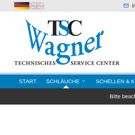
i
START
SCHLÄUCHE
SCHELLEN & 
Bitte bea
Leichte Saugerschläuche
Blechformteile / F
Klimaschläuche & Lüftungsschläuche
Schellen
Warmluftschläuche -70 °C bis +250 °C
Kupplungen