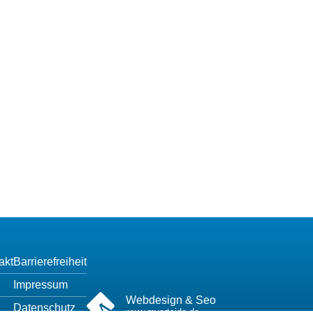
akt
Barrierefreiheit
Impressum
Webdesign & Seo
Datenschutz
www.myartside.de